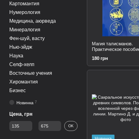
Картомантия
Нумерология
Медицина, аюрведа
Минералогия
Фен-шуй, васту
Магия талисманов.
Нью-эйдж
Практическое пособи
Санаров А.В.
Наука
180 грн
Селф-хелп
Восточные учения
Хиромантия
Бизнес
7
Новинка
Цена, грн
От Цена, грн
До Цена, грн
OK
Новинка