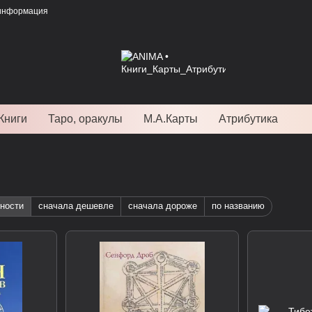
 информация
Книги
Таро, оракулы
М.А.Карты
Атрибутика
ности
сначала дешевле
сначала дороже
по названию