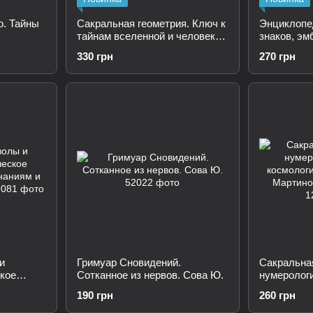
о. Тайны
Сакральная геометрия. Ключ к
Энциклопе
тайнам вселенной и человека.
знаков, эм
й через
Неаполитанский С.
330 грн
270 грн
ино Д. и
и
Гримуар Сновидений.
Сакральная
кое
Сотканное из нервов. Сова Ю.
нумерологи
наниям и
космология
190 грн
260 грн
Мартино Д.