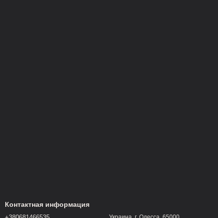
Контактная информация
+380681466535
Украина, г. Одесса, 65000,