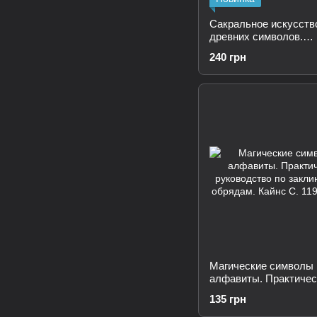
Сакральное искусств
древних символов.
Постижение вселенно
240 грн
фигуры и линии. Март
др.
Магические символы 
алфавиты. Практичес
руководство по закли
135 грн
обрядам. Кайнс С.