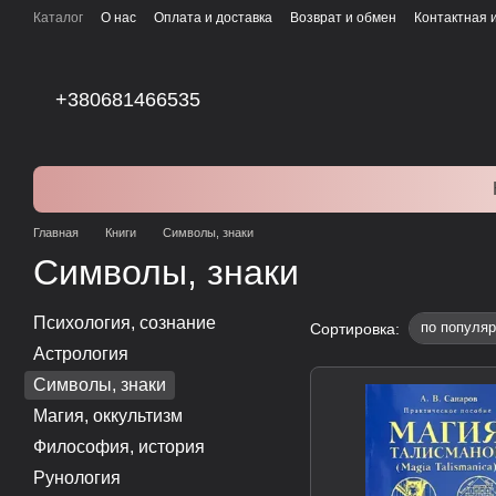
Перейти к основному контенту
Каталог
О нас
Оплата и доставка
Возврат и обмен
Контактная
+380681466535
Главная
Книги
Символы, знаки
Символы, знаки
Психология, сознание
по популяр
Сортировка:
Астрология
Символы, знаки
Магия, оккультизм
Философия, история
Рунология