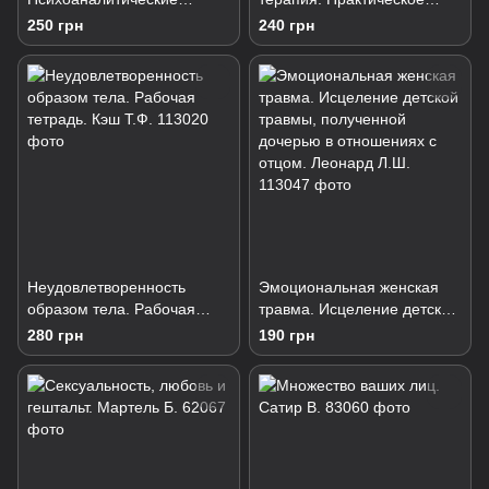
исследования. Смаджа К.
руководство. Сокол Л., Фокс
250 грн
240 грн
М.Г.
Неудовлетворенность
Эмоциональная женская
образом тела. Рабочая
травма. Исцеление детской
тетрадь. Кэш Т.Ф.
травмы, полученной
280 грн
190 грн
дочерью в отношениях с
отцом. Леонард Л.Ш.