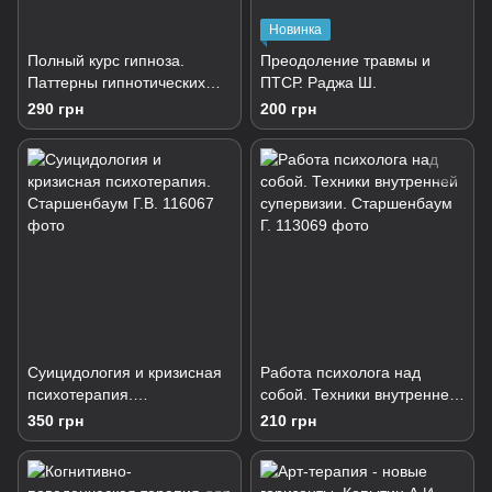
Новинка
Полный курс гипноза.
Преодоление травмы и
Паттерны гипнотических
ПТСР. Раджа Ш.
техник Милтона Эриксона
290 грн
200 грн
Суицидология и кризисная
Работа психолога над
психотерапия.
собой. Техники внутренней
Старшенбаум Г.В.
супервизии. Старшенбаум
350 грн
210 грн
Г.