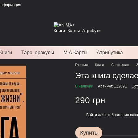
 информация
Книги
Таро, оракулы
М.А.Карты
Атрибутика
Главная
Книги
Селф-хелп
Э
Эта книга сделае
В наличии
Артикул: 122091
Ост
290 грн
Войти
для отображения нако
%
Купить