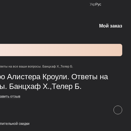
Укр
Рус
Мой заказ
веты на все ваши вопросы. Банцхаф Х.,Телер Б.
о Алистера Кроули. Ответы на
ы. Банцхаф Х.,Телер Б.
авить отзыв
пительной скидки