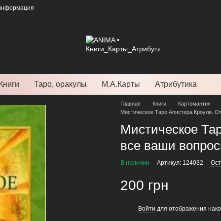
 информация
Книги
Таро, оракулы
М.А.Карты
Атрибутика
Главная
Книги
Картомантия
Мистическое Таро Алистера Кроули. От
Мистическое Тар
все ваши вопрос
В наличии
Артикул: 124032
Ост
200 грн
Войти
для отображения нако
%