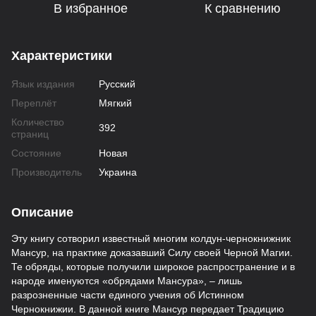
В избранное
К сравнению
Характеристики
Язык издания
Русский
Переплёт
Мягкий
Количество
392
страниц
Состояние
Новая
Производитель
Украина
Описание
Эту книгу сотворил известный многим колдун-чернокнижник
Мансур, на практике доказавший Силу своей Черной Магии.
Те обряды, которые получили широкое распространение и в
народе именуются «обрядами Мансура», – лишь
разрозненные части единого учения об Истинном
Чернокнижии. В данной книге Мансур передает Традицию