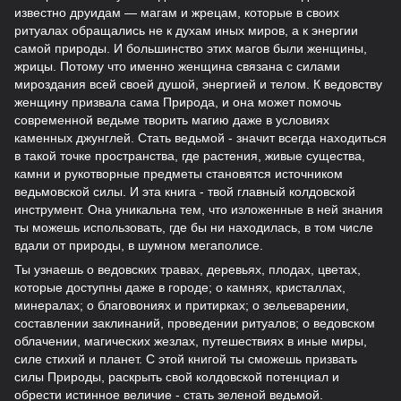
известно друидам — магам и жрецам, которые в своих
ритуалах обращались не к духам иных миров, а к энергии
самой природы. И большинство этих магов были женщины,
жрицы. Потому что именно женщина связана с силами
мироздания всей своей душой, энергией и телом. К ведовству
женщину призвала сама Природа, и она может помочь
современной ведьме творить магию даже в условиях
каменных джунглей. Стать ведьмой - значит всегда находиться
в такой точке пространства, где растения, живые существа,
камни и рукотворные предметы становятся источником
ведьмовской силы. И эта книга - твой главный колдовской
инструмент. Она уникальна тем, что изложенные в ней знания
ты можешь использовать, где бы ни находилась, в том числе
вдали от природы, в шумном мегаполисе.
Ты узнаешь о ведовских травах, деревьях, плодах, цветах,
которые доступны даже в городе; о камнях, кристаллах,
минералах; о благовониях и притирках; о зельеварении,
составлении заклинаний, проведении ритуалов; о ведовском
облачении, магических жезлах, путешествиях в иные миры,
силе стихий и планет. С этой книгой ты сможешь призвать
силы Природы, раскрыть свой колдовской потенциал и
обрести истинное величие - стать зеленой ведьмой.