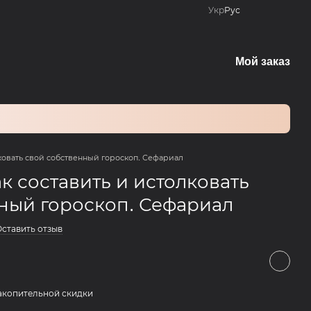
Укр
Рус
Мой заказ
лковать свой собственный гороскоп. Сефариал
к составить и истолковать
ный гороскоп. Сефариал
ставить отзыв
акопительной скидки