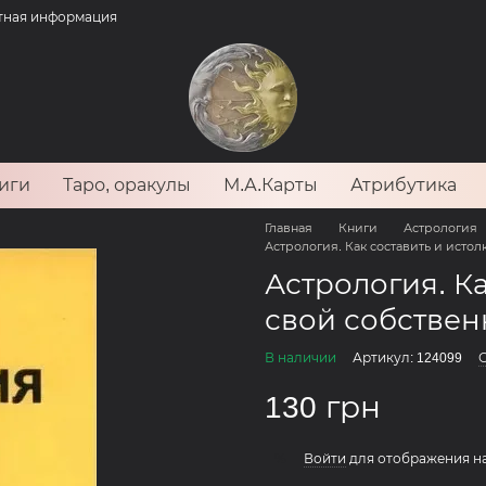
тная информация
иги
Таро, оракулы
М.А.Карты
Атрибутика
Главная
Книги
Астрология
Астрология. Как составить и исто
Астрология. Ка
свой собствен
В наличии
Артикул: 124099
О
130 грн
Войти
для отображения н
%