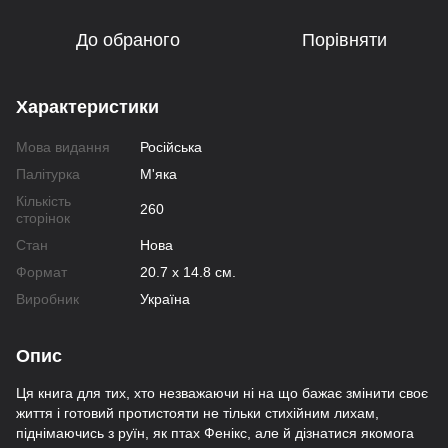
До обраного
Порівняти
Характеристики
Мова видання
Російська
Палітурка
М'яка
Кількість
260
сторінок
Стан
Нова
Формат
20.7 х 14.8 см.
Виробник
Україна
Опис
Ця книга для тих, хто незважаючи ні на що бажає змінити своє
життя і готовий протистояти не тільки стихійним лихам,
піднімаючись з руїн, як птах Фенікс, але й дізнатися якомога