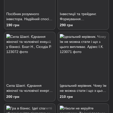
Посібник розумного
Інвестиції та трейдинг.
інвестора. Надійний спосіб
Формування
одержання прибутку на
індивідуального підходи до
190 грн
290 грн
фондовому ринку. Богл Д.
ухвалення рішень. Вайн С.
Сила Шакті. Єднання
Ідеальний керівник. Чому їм
жіночої та чоловічої енергії
не можна стати і що з цього
у бізнесі. Бхат Н., Сісодіа Р.
випливає. Адізес І.К.
200 грн
210 грн