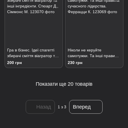
Гра в бізнес. Ідеї спагетті
Ніколи не керуйте
збирачі сміття віагратор та
самотужки. Та інші правила
інші інгредієнти. Стюарт Д.,
сучасного лідерства.
200 грн
230 грн
Сіммонс М.
Феррацци К.
Показати ще 20 товарів
Назад
Вперед
1
з 3