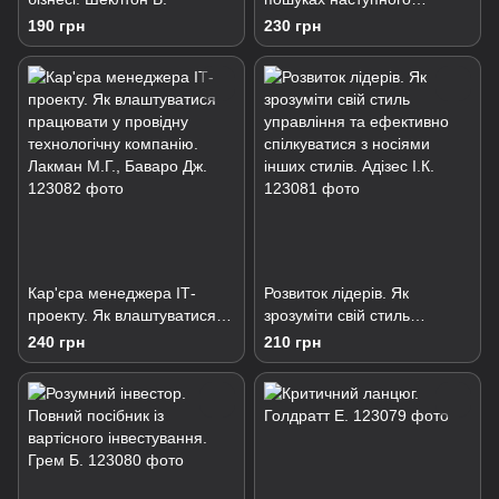
економічного дива. Шарма
190 грн
230 грн
Р.
Кар'єра менеджера ІТ-
Розвиток лідерів. Як
проекту. Як влаштуватися
зрозуміти свій стиль
працювати у провідну
управління та ефективно
240 грн
210 грн
технологічну компанію.
спілкуватися з носіями
Лакман М.Г., Баваро Дж.
інших стилів. Адізес І.К.