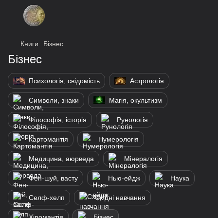
Книги
Бізнес
Бізнес
Психологія, свідомість
Астрологія
Символи, знаки
Магія, окультизм
Філософія, історія
Рунологія
Картомантія
Нумерологія
Медицина, аюрведа
Мінералогія
Фен-шуй, васту
Нью-ейдж
Наука
Селф-хелп
Східні навчання
Хіромантія
Бізнес