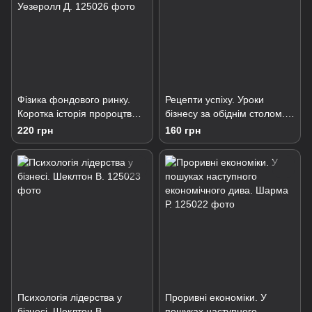
Фізика фондового ринку.
Рецепти успіху. Уроки
Коротка історія пророцтв
бізнесу за обіднім столом.
непередбачуваного.
Фокс Д.
220 грн
160 грн
Уезеролл Д.
Психологія лідерства у
Проривні економіки. У
бізнесі. Шеклтон В.
пошуках наступного