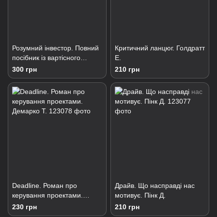
Розумний інвестор. Повний
Критичний ланцюг. Голдратт
посібник із вартісного
Е.
інвестування. Грем Б.
300 грн
210 грн
Deadline. Роман про
Драйв. Що насправді нас
керування проектами.
мотивує. Пінк Д.
Демарко Т.
230 грн
210 грн