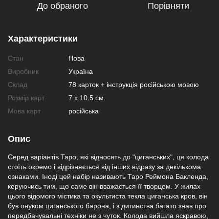
До обраного
Порівняти
Характеристики
Стан
Нова
Виробник
Україна
Склад
78 карток + інструкція російською мовою
Розмір карт
7 х 10.5 см.
Мова карт
російська
Опис
Серед варіантів Таро, які відносять до "циганських", ця колода
стоїть окремо і відрізняється від інших відразу за декількома
ознаками. Іноді цей набір називають Таро Реймона Бакленда,
керуючись тим, що саме він вважається її творцем. У жилах
цього відомого містика та окультиста текла циганська кров, він
був онуком циганського барона, і з дитинства багато знав про
передбачувальні техніки не з чуток. Колода вийшла яскравою,