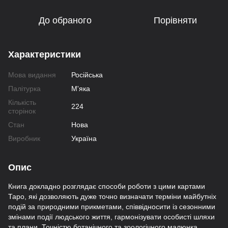
До обраного
Порівняти
Характеристики
Мова видання
Російська
Палітурка
М'яка
Кількість
224
сторінок
Стан
Нова
Виробник
Україна
Опис
Книга докладно розглядає способи роботи з цими картами
Таро, які дозволяють дуже точно визначати терміни майбутніх
подій за природними прикметами, співвідносити із сезонними
змінами події людського життя, гармонізувати особисті шляхи
та плани. Точністю ботанічного та зоологічного малюнка,