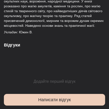
окультних наук, ворожіння, народної медицини. У книзі
розказано про магію амулетів, каміння та рослин, про магію
стихій та тваринного світу, про найвидатніших діячів світового
окультизму, про магічну теорію та практику. Ряд статей
присвячений демонології, мирним та ворожим духам окремих
місцевостей. Наведено основи знань та практичної магії.
Укладач
: Южин В.
Відгуки
Додайте перший відгук
Написати відгук