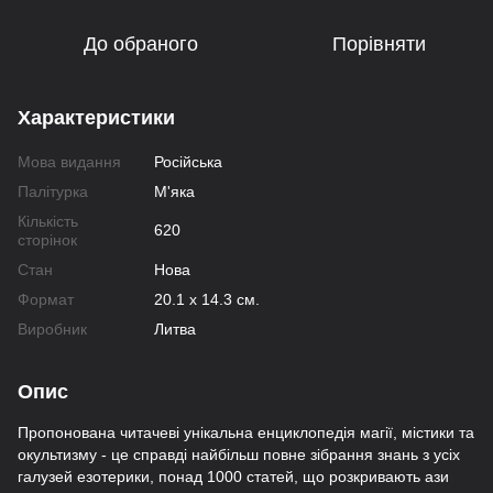
До обраного
Порівняти
Характеристики
Мова видання
Російська
Палітурка
М'яка
Кількість
620
сторінок
Стан
Нова
Формат
20.1 х 14.3 см.
Виробник
Литва
Опис
Пропонована читачеві унікальна енциклопедія магії, містики та
окультизму - це справді найбільш повне зібрання знань з усіх
галузей езотерики, понад 1000 статей, що розкривають ази