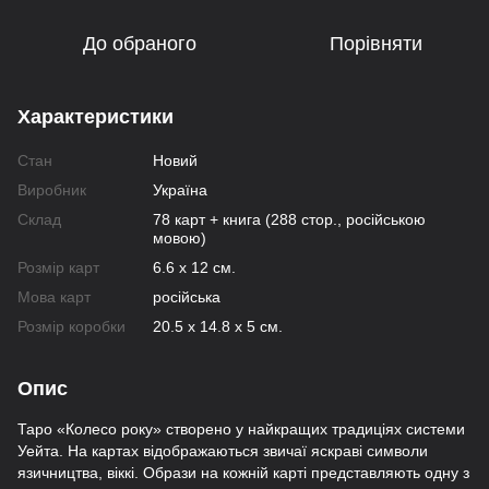
До обраного
Порівняти
Характеристики
Стан
Новий
Виробник
Україна
Склад
78 карт + книга (288 стор., російською
мовою)
Розмір карт
6.6 х 12 см.
Мова карт
російська
Розмір коробки
20.5 х 14.8 х 5 см.
Опис
Таро «Колесо року» створено у найкращих традиціях системи
Уейта. На картах відображаються звичаї яскраві символи
язичництва, віккі. Образи на кожній карті представляють одну з