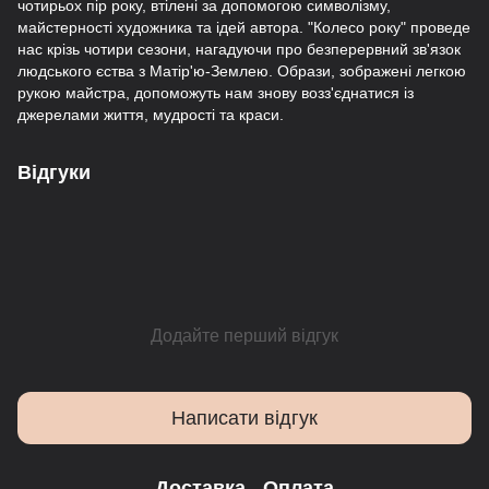
чотирьох пір року, втілені за допомогою символізму,
майстерності художника та ідей автора. "Колесо року" проведе
нас крізь чотири сезони, нагадуючи про безперервний зв'язок
людського єства з Матір'ю-Землею. Образи, зображені легкою
рукою майстра, допоможуть нам знову возз'єднатися із
джерелами життя, мудрості та краси.
Відгуки
Додайте перший відгук
Написати відгук
Доставка
Оплата