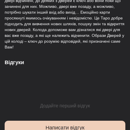
двері відчинені, до деяких з дверей є ключ або вони поки що
зачинені для них. Можливо, двері вже позаду, а можливо,
потрібно шукати інший вхід або вихід… Емоційно карти
просякнуті якимось очікуванням і невідомістю. Це Таро добре
підходить для вивчення нових шляхів, пошуку змін та відкриття
нових дверей. Колода допоможе вам дізнатися які двері для
вас вже позаду, а які ще належить відчинити. Образи Дверей у
цій колоді – ключ до розумію відповідей, які призначені саме
Вам!
Відгуки
Додайте перший відгук
Написати відгук