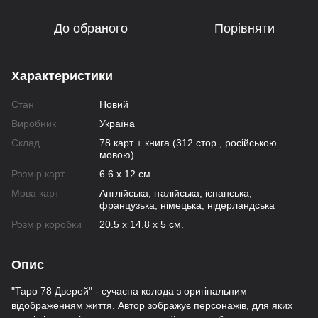
До обраного
Порівняти
Характеристики
Стан
Новий
Виробник
Україна
Склад
78 карт + книга (312 стор., російською
мовою)
Розмір карт
6.6 х 12 см.
Мова карт
Англійська, італійська, іспанська,
французька, німецька, нідерландська
Розмір коробки
20.5 х 14.8 х 5 см.
Опис
"Таро 78 Дверей" - сучасна колода з оригінальним
відображенням життя. Автор зображує персонажів, для яких