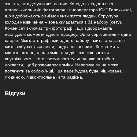
знають, як підступитися до них. Колода складається з
авторських знімків фотографа і кінооператора Юлії Галочкиної,
що відображають різні моменти життя людей. Структура
колоди незвичайна – вона складається з 31 набору (сету).
Кожен сет включає три фотографії, що відображають
послідовні моменти одного процесу. Одна серія знімків – одна
історія. Між фотографіями одного набору - мить, але за цю
мить відбуваються зміни, іноді ледь вловимі. Кожна мить
містить потенціал для змін, для дії – зовнішнього чи
внутрішнього – того зрозумілого зусилля, яке потрібно
докласти, щоб розпочалися зміни. Невелика зміна може
потягнути за собою інші. І ця перебудова буде ініційована
людиною, підконтрольна їй та радісна.
Відгуки