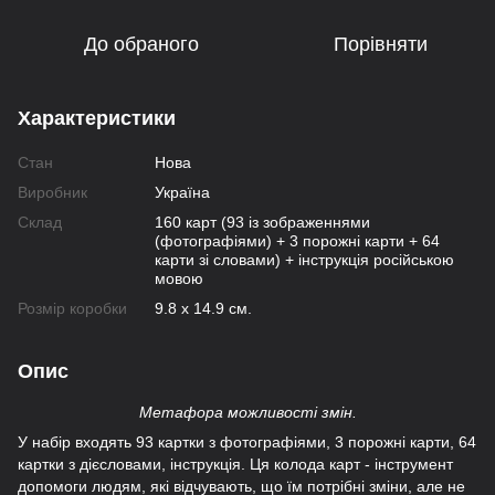
До обраного
Порівняти
Характеристики
Стан
Нова
Виробник
Україна
Склад
160 карт (93 із зображеннями
(фотографіями) + 3 порожні карти + 64
карти зі словами) + інструкція російською
мовою
Розмір коробки
9.8 х 14.9 см.
Опис
Метафора можливості змін.
У набір входять 93 картки з фотографіями, 3 порожні карти, 64
картки з дієсловами, інструкція. Ця колода карт - інструмент
допомоги людям, які відчувають, що їм потрібні зміни, але не