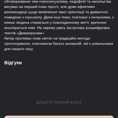
обговорюваних тем гомосексуалізму, педофілії та насильства
висуває на перший план прості, але дуже ефективні
рекомендації щодо виявлення такої орієнтації та девіантної
поведінки з гороскопу. Деякі інші теми, пов'язані з питаннями, з
якими людина стикається у повсякденному житті, критично
аналізуються ним. На окрему увагу заслуговує розшифровка
текстів «Девакералам».
Автор проливає нове світло на традиційні методи
прогнозування, пояснюючи багато аномалій, які є унікальними
для нашого часу.
Відгуки
Додайте перший відгук