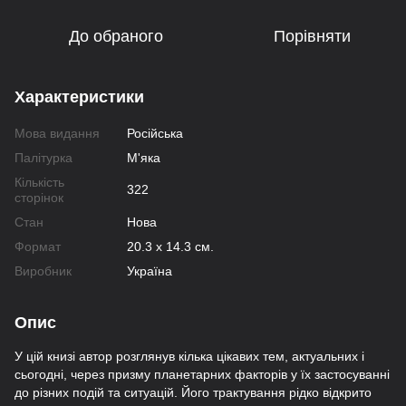
До обраного
Порівняти
Характеристики
Мова видання
Російська
Палітурка
М'яка
Кількість
322
сторінок
Стан
Нова
Формат
20.3 х 14.3 см.
Виробник
Україна
Опис
У цій книзі автор розглянув кілька цікавих тем, актуальних і
сьогодні, через призму планетарних факторів у їх застосуванні
до різних подій та ситуацій. Його трактування рідко відкрито