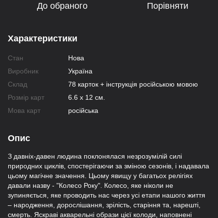
До обраного
Порівняти
Характеристики
Стан
Нова
Виробник
Україна
Склад
78 карток + інструкція російською мовою
Розмір карт
6.6 х 12 см.
Мова карт
російська
Опис
З давніх-давен людина поклонялася незрозумілій силі
природних циклів, спостерігаючи за зміною сезонів, і надавала
цьому магічне значення. Цьому явищу у багатьох релігіях
давали назву - "Колесо Року". Колесо, яке ніколи не
зупиняється, яке проводить нас через усі етапи нашого життя
– народження, дорослішання, зрілість, старіння та, нарешті,
смерть. Яскраві акварельні образи цієї колоди, наповнені