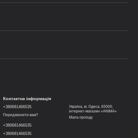
Контактна інформація
+380681466535
Україна, м. Одеса, 65000,
інтернет-магазин «ANIMA»
Передзвонити вам?
Мапа проїзду
+380681466535
+380681466535