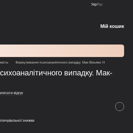
Укр
Рус
Мій кошик
омість
Формулювання психоаналітичного випадку. Мак-Вільямс Н
ихоаналітичного випадку. Мак-
писати відгук
опичувальної знижки