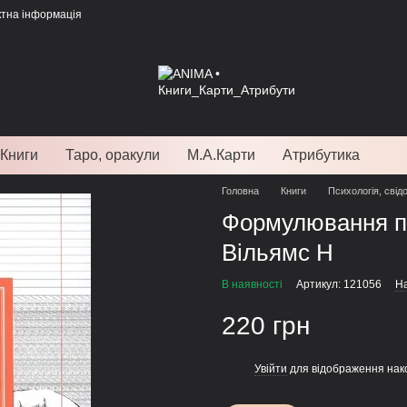
ктна інформація
Книги
Таро, оракули
М.А.Карти
Атрибутика
Головна
Книги
Психологія, свід
Формулювання пс
Вільямс Н
В наявності
Артикул: 121056
На
220 грн
Увійти
для відображення нак
%