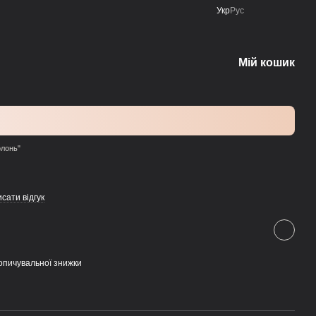
Укр
Рус
Мій кошик
олонь"
сати відгук
опичувальної знижки