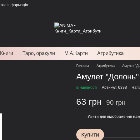
ктна інформація
Книги
Таро, оракули
М.А.Карти
Атрибутика
Головна
Атрибутика
Амулет "Д
Амулет "Долонь"
В наявності
Артикул: 6398
Напи
63 грн
90 грн
Увійти
для відображення нак
%
Купити