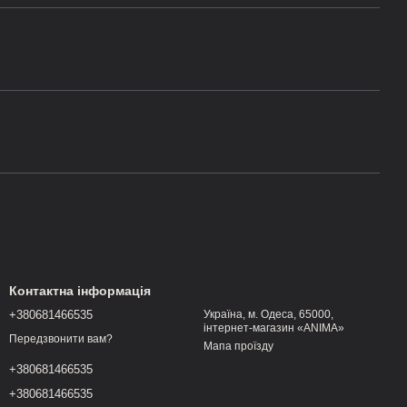
Контактна інформація
+380681466535
Україна, м. Одеса, 65000,
інтернет-магазин «ANIMA»
Передзвонити вам?
Мапа проїзду
+380681466535
+380681466535