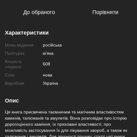
До обраного
Порівняти
Характеристики
Мова видання
російська
Палітурка
м'яка
Кількість
608
сторінок
Стан
нова
Виробник
Україна
Опис
Ця книга присвячена таємничим та магічним властивостям
каменів, талісманів та амулетів. Вона розповідає про історію
дорогоцінного каміння, їх приховані властивості, про
можливість застосування їх для лікування хвороб, а також як
талісманів і амулетів. Для зручності пошуку, статті цієї книги