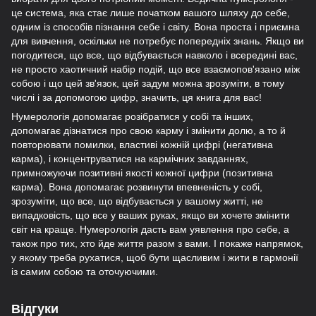
це система, яка стає лише початком вашого шляху до себе,
одним із способів пізнання себе і світу. Вона проста і приємна
для вивчення, оскільки не потребує попередніх знань. Якщо ви
погодитеся, що все, що відбувається навколо і всередині вас,
не просто хаотичний набір подій, що все взаємопов'язано між
собою і що цей зв'язок, цей задум можна зрозуміти, в тому
числі і за допомогою цифр, значить, ця книга для вас!
Нумерологія допомагає розібратися у собі та інших,
допомагає дізнатися про свою карму і змінити долю, а то й
повторювати помилки, властиві кожній цифрі (негативна
карма), і концентруватися на кармічних завданнях,
примножуючи позитивні якості кожної цифри (позитивна
карма). Вона допомагає розвинути впевненість у собі,
зрозуміти, що все, що відбувається у вашому житті, не
випадковість, що все у ваших руках, якщо ви хочете змінити
світ на краще. Нумерологія дасть вам уявлення про себе, а
також про тих, хто йде життя разом з вами. І покаже напрямок,
у якому треба рухатися, щоб бути щасливим і жити в гармонії
із самим собою та оточуючими.
Відгуки