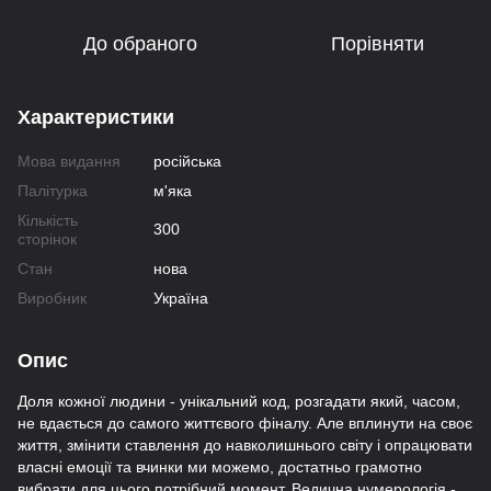
До обраного
Порівняти
Характеристики
Мова видання
російська
Палітурка
м'яка
Кількість
300
сторінок
Стан
нова
Виробник
Україна
Опис
Доля кожної людини - унікальний код, розгадати який, часом,
не вдається до самого життєвого фіналу. Але вплинути на своє
життя, змінити ставлення до навколишнього світу і опрацювати
власні емоції та вчинки ми можемо, достатньо грамотно
вибрати для цього потрібний момент. Ведична нумерологія -