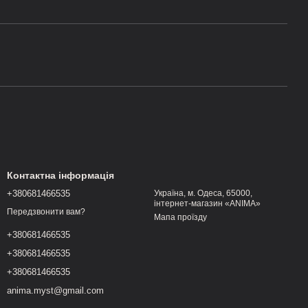
Контактна інформація
+380681466535
Україна, м. Одеса, 65000,
інтернет-магазин «ANIMA»
Передзвонити вам?
Мапа проїзду
+380681466535
+380681466535
+380681466535
anima.myst@gmail.com