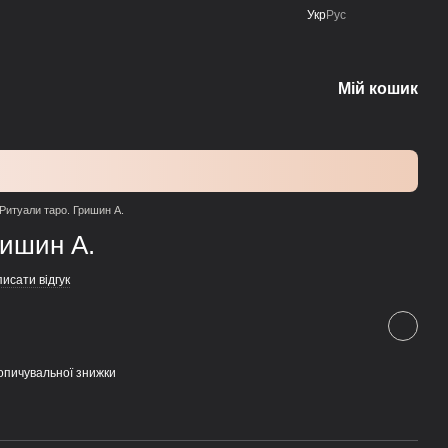
Укр
Рус
Мій кошик
Ритуали таро. Гришин А.
ришин А.
исати відгук
опичувальної знижки