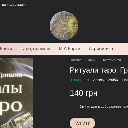
ктна інформація
Книги
Таро, оракули
М.А.Карти
Атрибутика
Головна
Книги
Картомантія
Ритуали таро. Г
В наявності
Артикул: 29054
Нап
140 грн
Увійти
для відображення нак
%
Купити