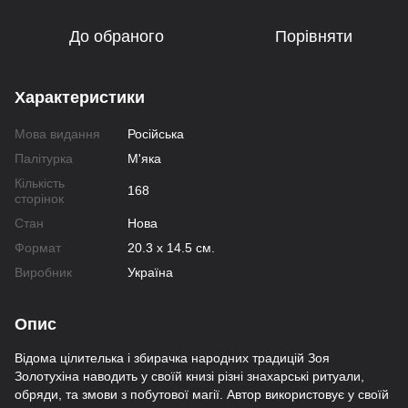
До обраного
Порівняти
Характеристики
Мова видання
Російська
Палітурка
М'яка
Кількість
168
сторінок
Стан
Нова
Формат
20.3 х 14.5 см.
Виробник
Україна
Опис
Відома цілителька і збирачка народних традицій Зоя
Золотухіна наводить у своїй книзі різні знахарські ритуали,
обряди, та змови з побутової магії. Автор використовує у своїй