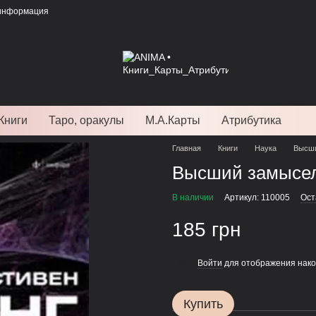
 информация
Книги
Таро, оракулы
М.А.Карты
Атрибутика
Главная
Книги
Наука
Высши
Высший замысел.
В наличии
Артикул: 110005
Ост
185 грн
Войти
для отображения нако
%
Купить