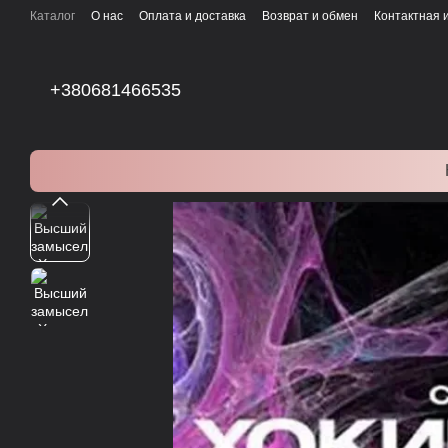
Перейти к основному контенту
Каталог
О нас
Оплата и доставка
Возврат и обмен
Контактная
+380681466535