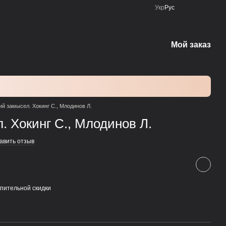
Укр
Рус
Мой заказ
й замысел. Хокинг С., Млодинов Л.
 Хокинг С., Млодинов Л.
авить отзыв
пительной скидки