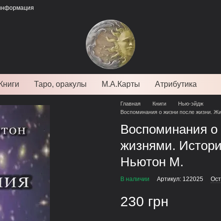
 информация
Книги
Таро, оракулы
М.А.Карты
Атрибутика
Главная
Книги
Нью-эйдж
Воспоминания о жизни после жизни. Ж
Воспоминания о 
жизнями. Истор
Ньютон М.
В наличии
Артикул: 122025
Ост
230 грн