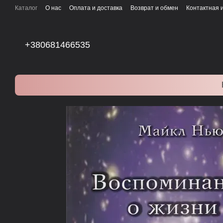
Перейти к основному контенту
Каталог
О нас
Оплата и доставка
Возврат и обмен
Контактная
+380681466535