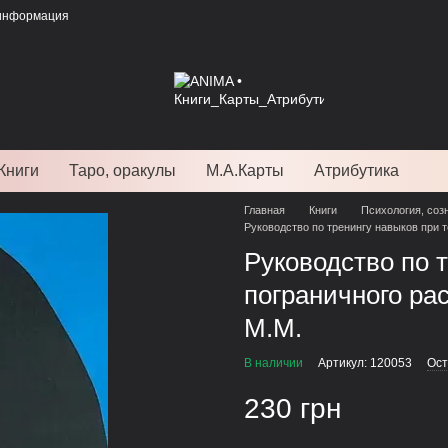
 информация
Книги
Таро, оракулы
М.А.Карты
Атрибутика
Главная
Книги
Психология, соз
Руководство по тренингу навыков при 
Руководство по 
пограничного ра
М.М.
В наличии
Артикул: 120053
Ост
230 грн