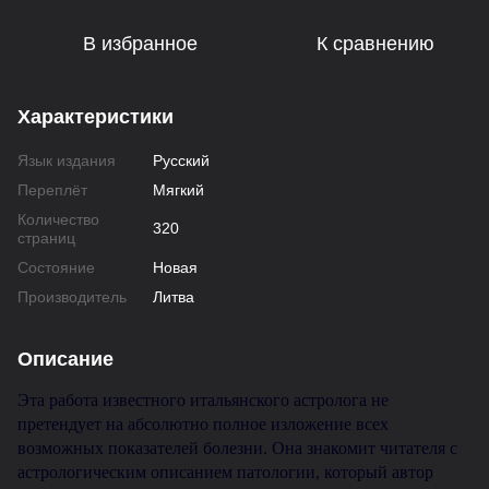
В избранное
К сравнению
Характеристики
Язык издания
Русский
Переплёт
Мягкий
Количество
320
страниц
Состояние
Новая
Производитель
Литва
Описание
Эта работа известного итальянского астролога не
претендует на абсолютно полное изложение всех
возможных показателей болезни. Она знакомит читателя с
астрологическим описанием патологии, который автор