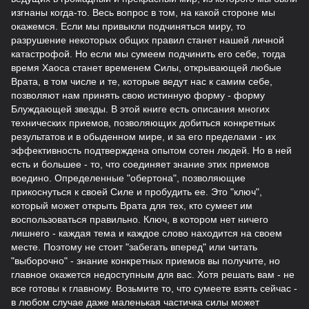
изгнаны когда-то. Весь вопрос в том, на какой стороне мы
окажемся. Если мы привыкли подчиняться миру, то
разрушение некоторых общих правил станет нашей личной
катастрофой. Но если мы сумеем подчинить его себе, тогда
время Хаоса станет временем Силы, открывающей любые
Врата, в том числе и те, которые ведут нас к самим себе,
позволяют нам принять свою истинную форму - форму
Блуждающей звезды. В этой книге есть описания многих
технических приемов, позволяющих добиться конкретных
результатов и в обыденном мире, и за его пределами - их
эффективность подтверждена опытом сотен людей. Но в ней
есть и большее - то, что соединяет знание этих приемов
воедино. Определенные "обертона", позволяющие
прикоснуться к своей Силе и пробудить ее. Это "ключ",
который может открыть Врата для тех, кто сумеет им
воспользоваться правильно. Ключ, в котором нет ничего
лишнего - каждая тема и каждое слово находится на своем
месте. Поэтому не стоит "забегать вперед" или читать
"выборочно" - знание конкретных приемов вы получите, но
главное окажется недоступным для вас. Хотя решать вам - не
все готовы к главному. Возьмите то, что сумеете взять сейчас -
в любом случае даже маленькая частичка силы может