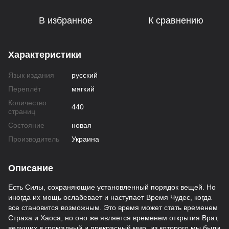
В избранное
К сравнению
Характеристики
Язык издания
русский
Переплёт
мягкий
Количество
440
страниц
Состояние
новая
Производитель
Украина
Описание
Есть Силы, сохраняющие установленный порядок вещей. Но
иногда их мощь ослабевает и наступает Время Чудес, когда
все становится возможным. Это время может стать временем
Страха и Хаоса, но оно же является временем открытия Врат,
ведущих в громадный и прекрасный мир, из которого мы были