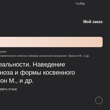
Укр
Рус
Мой заказ
нание
клинического гипноза и формы косвенного внушения. Эриксон М., и др.
еальности. Наведение
пноза и формы косвенного
н М., и др.
авить отзыв