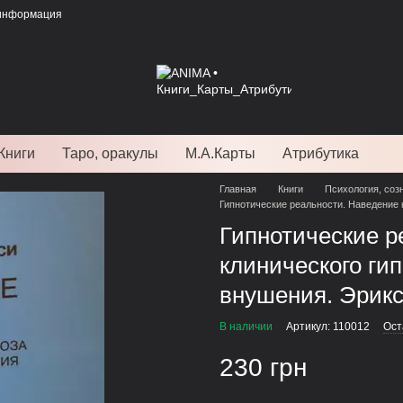
 информация
Книги
Таро, оракулы
М.А.Карты
Атрибутика
Главная
Книги
Психология, соз
Гипнотические реальности. Наведение 
Гипнотические р
клинического ги
внушения. Эриксо
В наличии
Артикул: 110012
Ост
230 грн