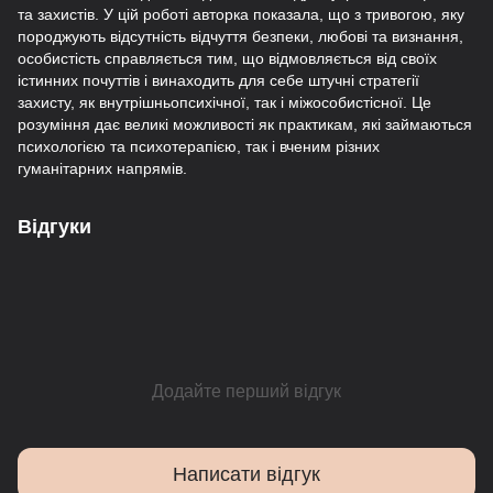
та захистів. У цій роботі авторка показала, що з тривогою, яку
породжують відсутність відчуття безпеки, любові та визнання,
особистість справляється тим, що відмовляється від своїх
істинних почуттів і винаходить для себе штучні стратегії
захисту, як внутрішньопсихічної, так і міжособистісної. Це
розуміння дає великі можливості як практикам, які займаються
психологією та психотерапією, так і вченим різних
гуманітарних напрямів.
Відгуки
Додайте перший відгук
Написати відгук