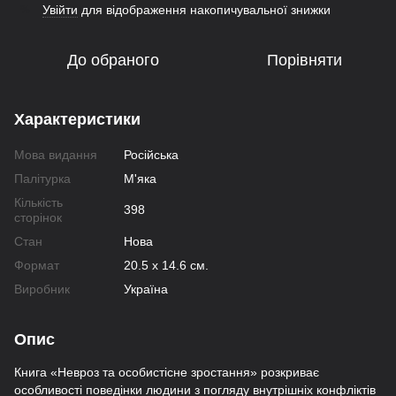
Увійти
для відображення накопичувальної знижки
%
До обраного
Порівняти
Характеристики
Мова видання
Російська
Палітурка
М'яка
Кількість
398
сторінок
Стан
Нова
Формат
20.5 х 14.6 см.
Виробник
Україна
Опис
Книга «Невроз та особистісне зростання» розкриває
особливості поведінки людини з погляду внутрішніх конфліктів