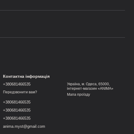
Контактна інформація
+380681466535
Україна, м. Одеса, 65000,
інтернет-магазин «ANIMA»
Передзвонити вам?
Мапа проїзду
+380681466535
+380681466535
+380681466535
anima.myst@gmail.com