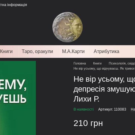
ктна інформація
Книги
Таро, оракули
М.А.Карти
Атрибутика
Головна
Книги
Психологія, свід
Не вір усьому, що відчуваєш. Як тривог
Не вір усьому, щ
депресія змушуют
Лихи Р.
В наявності
Артикул: 110083
На
210 грн