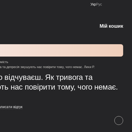
Укр
Рус
Мій кошик
омість
а та депресія змушують нас повірити тому, чого немає. Лихи Р.
о відчуваєш. Як тривога та
ь нас повірити тому, чого немає.
писати відгук