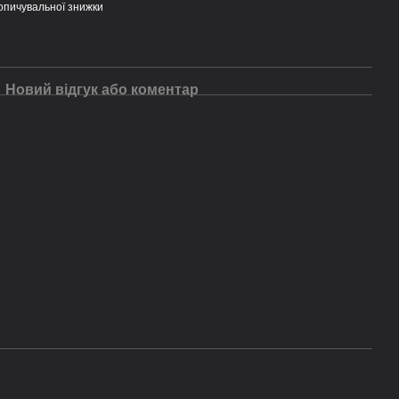
опичувальної знижки
Новий відгук або коментар