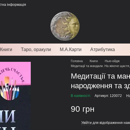
ктна інформація
Книги
Таро, оракули
М.А.Карти
Атрибутика
Головна
Книги
Нью-ейдж
Медитації та мандали. На жіноче щастя,
Медитації та ман
народження та зд
В наявності
Артикул: 120072
На
90 грн
Увійти
для відображення нак
%