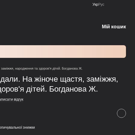
Укр
Рус
Мій кошик
 заміжжя, народження та здоров'я дітей. Богданова Ж.
дали. На жіноче щастя, заміжжя,
оров'я дітей. Богданова Ж.
писати відгук
опичувальної знижки