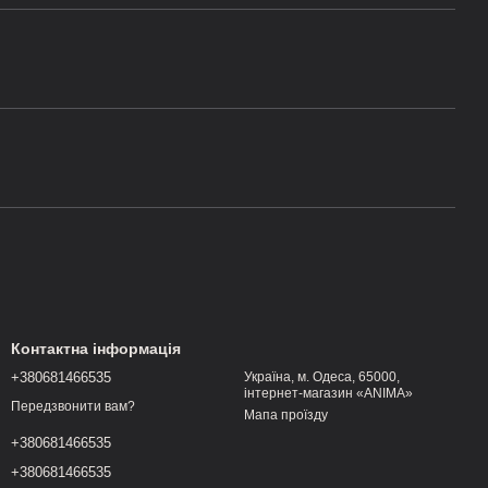
Контактна інформація
+380681466535
Україна, м. Одеса, 65000,
інтернет-магазин «ANIMA»
Передзвонити вам?
Мапа проїзду
+380681466535
+380681466535