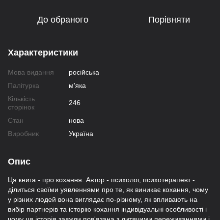
До обраного
Порівняти
Характеристики
Мова видання
російська
Палітурка
м'яка
Кількість
246
сторінок
Стан
нова
Виробник
Україна
Опис
Ця книга - про кохання. Автор - психолог, психотерапевт -
ділиться своїми уявленнями про те, як виникає кохання, чому
у різних людей вона виглядає по-різному, як впливають на
вибір партнерів та історію кохання індивідуальні особливості і
чому ця історія завжди пов'язана з дитячими переживаннями і