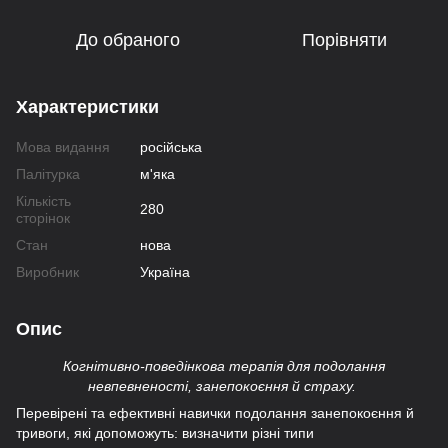
До обраного
Порівняти
Характеристики
Мова видання
російська
Палітурка
м'яка
Кількість
280
сторінок
Стан
нова
Виробник
Україна
Опис
Когнітивно-поведінкова терапія для подолання
невпевненості, занепокоєння й страху.
Перевірені та ефективні навички подолання занепокоєння й
тривоги, які допоможуть: визначити різні типи