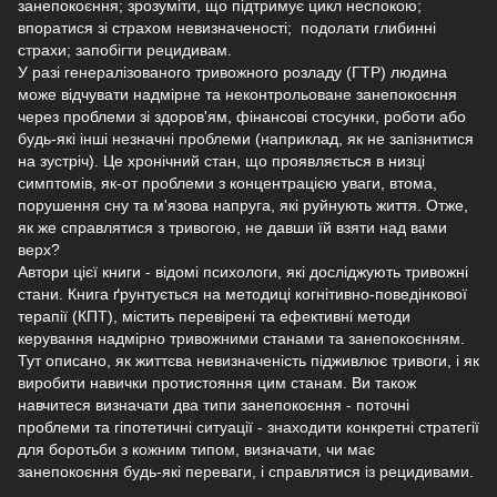
занепокоєння; зрозуміти, що підтримує цикл неспокою;
впоратися зі страxом невизначеності; подолати глибинні
страxи; запобігти рецидивам.
У разі генералізованого тривожного розладу (ГТР) людина
може відчувати надмірне та неконтрольоване занепокоєння
через проблеми зі здоров'ям, фінансові стосунки, роботи або
будь-які інші незначні проблеми (наприклад, як не запізнитися
на зустріч). Це хронічний стан, що проявляється в низці
симптомів, як-от проблеми з концентрацією уваги, втома,
порушення сну та м'язова напруга, які руйнують життя. Отже,
як же справлятися з тривогою, не давши їй взяти над вами
верх?
Автори цієї книги - відомі психологи, які досліджують тривожні
стани. Книга ґрунтується на методиці когнітивно-поведінкової
терапії (КПТ), містить перевірені та ефективні методи
керування надмірно тривожними станами та занепокоєнням.
Тут описано, як життєва невизначеність підживлює тривоги, і як
виробити навички протистояння цим станам. Ви також
навчитеся визначати два типи занепокоєння - поточні
проблеми та гіпотетичні ситуації - знаходити конкретні стратегії
для боротьби з кожним типом, визначати, чи має
занепокоєння будь-які переваги, і справлятися із рецидивами.