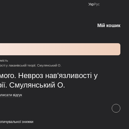
Укр
Рус
Мій кошик
омість
ті у лаканівській теорії. Смулянський О.
ого. Невроз нав'язливості у
рії. Смулянський О.
писати відгук
опичувальної знижки