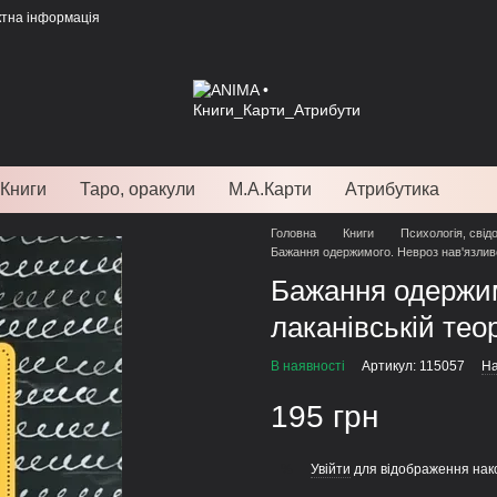
ктна інформація
Книги
Таро, оракули
М.А.Карти
Атрибутика
Головна
Книги
Психологія, свід
Бажання одержимого. Невроз нав'язливос
Бажання одержим
лаканівській тео
В наявності
Артикул: 115057
На
195 грн
Увійти
для відображення нак
%