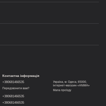
Контактна інформація
+380681466535
Україна, м. Одеса, 65000,
інтернет-магазин «ANIMA»
Передзвонити вам?
Мапа проїзду
+380681466535
+380681466535